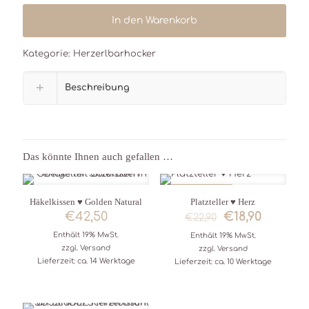
In den Warenkorb
Kategorie:
Herzerlbarhocker
Beschreibung
Das könnte Ihnen auch gefallen …
IM ANGEBOT
Häkelkissen ♥ Golden Natural
Platzteller ♥ Herz
Ursprünglich
Aktuell
€
42,50
€
18,90
€
22,90
Preis
Preis
Enthält 19% MwSt.
Enthält 19% MwSt.
war:
ist:
zzgl.
Versand
zzgl.
Versand
€22,90
€18,90.
Lieferzeit: ca. 14 Werktage
Lieferzeit: ca. 10 Werktage