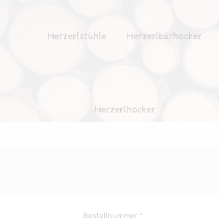
Herzerlstühle
Herzerlbarhocker
Herzerlhocker
erforderlich
Bestellnummer
*