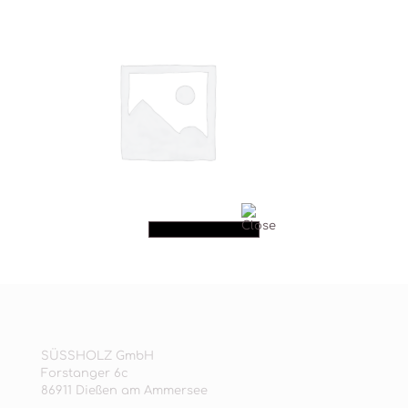
SÜSSHOLZ GmbH
Forstanger 6c
86911 Dießen am Ammersee