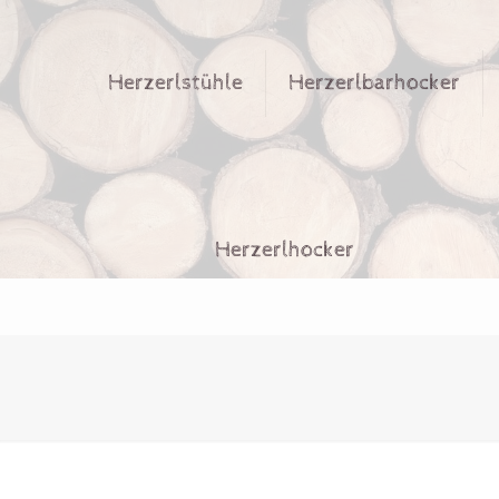
Herzerlstühle
Herzerlbarhocker
Herzerlhocker