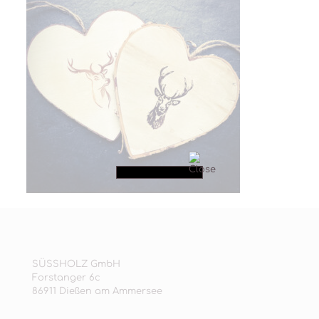
SÜSSHOLZ GmbH
Forstanger 6c
86911 Dießen am Ammersee