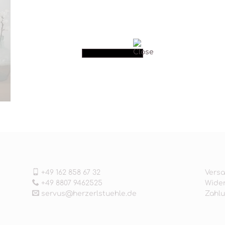
+49 162 858 67 32
Versa
+49 8807 9462525
Wider
servus@herzerlstuehle.de
Zahl