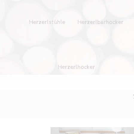
Herzerlstühle
Herzerlbarhocker
Herzerlhocker