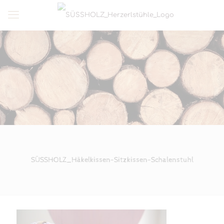
SÜSSHOLZ_Häkelkissen-Sitzkissen-Schalenstuhl