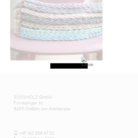
SÜSSHOLZ GmbH
Forstanger 6c
86911 Dießen am Ammersee
+49 162 858 67 32