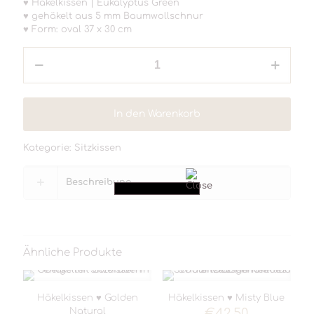
♥ Häkelkissen | Eukalyptus Green
♥ gehäkelt aus 5 mm Baumwollschnur
♥ Form: oval 37 x 30 cm
Häkelkissen
♥
Eukalyptus
Green
Menge
In den Warenkorb
Kategorie:
Sitzkissen
Beschreibung
Ähnliche Produkte
Häkelkissen ♥ Golden
Häkelkissen ♥ Misty Blue
Natural
€
42,50