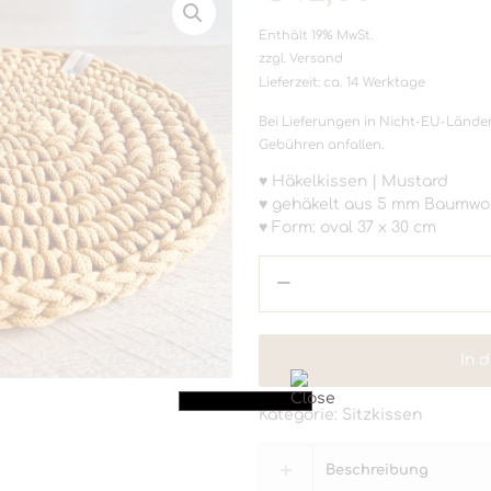
Enthält 19% MwSt.
zzgl.
Versand
Lieferzeit: ca. 14 Werktage
Bei Lieferungen in Nicht-EU-Länder
Gebühren anfallen.
♥ Häkelkissen | Mustard
♥ gehäkelt aus 5 mm Baumwo
♥ Form: oval 37 x 30 cm
Häkelkissen
♥
Mustard
Menge
In 
Kategorie:
Sitzkissen
Beschreibung