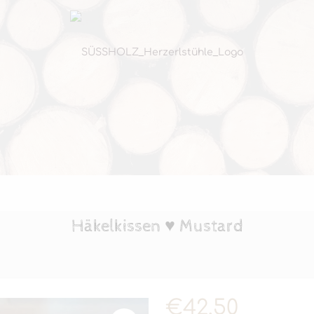
Häkelkissen ♥ Mustard
€
42,50