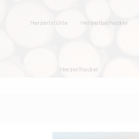
Herzerlstühle
Herzerlbarhocker
Herzerlhocker