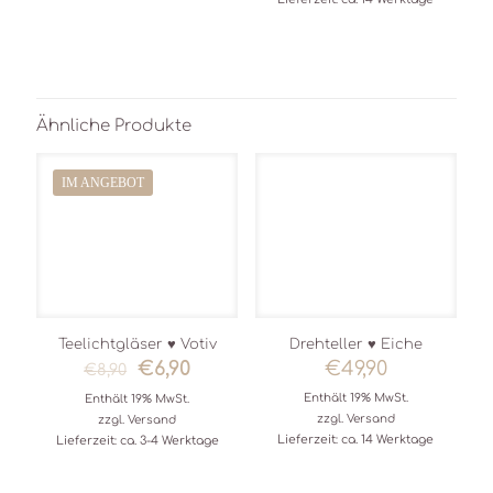
Ähnliche Produkte
IM ANGEBOT
Teelichtgläser ♥ Votiv
Drehteller ♥ Eiche
Ursprünglicher
Aktueller
€
6,90
€
49,90
€
8,90
Preis
Preis
Enthält 19% MwSt.
Enthält 19% MwSt.
war:
ist:
zzgl.
Versand
zzgl.
Versand
€8,90
€6,90.
Lieferzeit: ca. 14 Werktage
Lieferzeit: ca. 3-4 Werktage