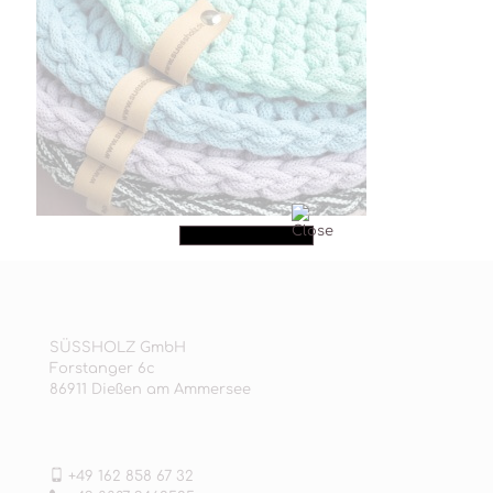
SÜSSHOLZ GmbH
Forstanger 6c
86911 Dießen am Ammersee
+49 162 858 67 32