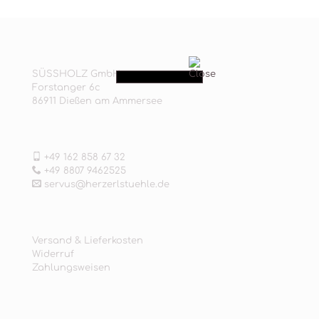
SÜSSHOLZ GmbH
Forstanger 6c
86911 Dießen am Ammersee
+49 162 858 67 32
+49 8807 9462525
servus@herzerlstuehle.de
Versand & Lieferkosten
Widerruf
Zahlungsweisen